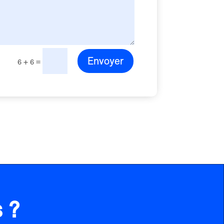
Envoyer
=
6 + 6
 ?