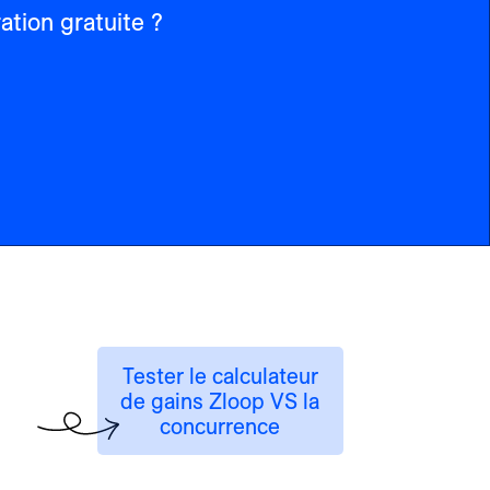
tion gratuite ?
Tester le calculateur
de gains Zloop VS la
concurrence