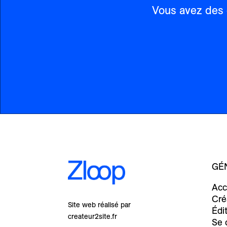
Vous avez des 
GÉ
Acc
Cré
Site web réalisé par
Édi
createur2site.fr
Se 