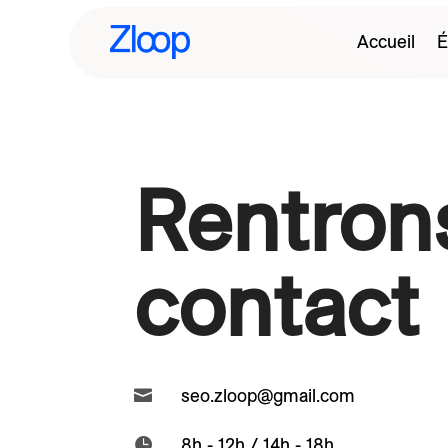
Accueil
É
Rentron
contact
seo.zloop@gmail.com

8h - 12h / 14h - 18h
