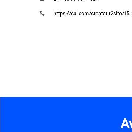
https://cal.com/createur2site/1

A