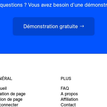
questions ? Vous avez besoin d'une démonstra
Démonstration gratuite
NÉRAL
PLUS
ueil
FAQ
ation de page
A propos
tion de page
Affiliation
connecter
Contact